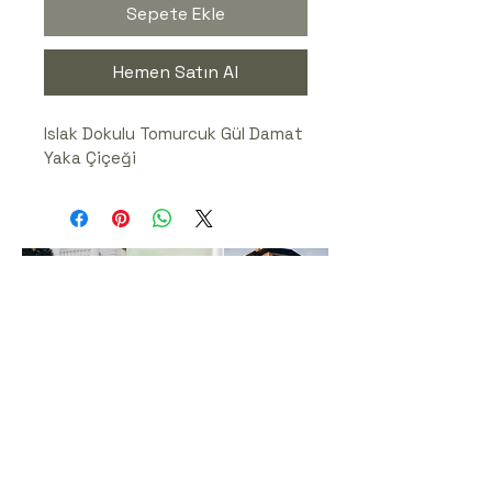
Sepete Ekle
Hemen Satın Al
Islak Dokulu Tomurcuk Gül Damat 
Yaka Çiçeği
Ferda & Cenk Arslan Fotoğraf
Tel:
+90 (530) 525 83 45
-Gizlilik
Politikası