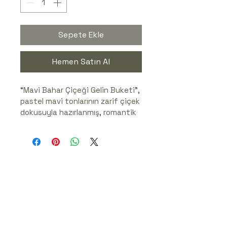
Sepete Ekle
Hemen Satın Al
“Mavi Bahar Çiçeği Gelin Buketi”, 
pastel mavi tonlarının zarif çiçek 
dokusuyla hazırlanmış, romantik 
ve zarif bir düğün buketidir. 
Soft mavi çiçekler ve şık 
düzenlemesiyle nikâh, düğün ya 
da dış çekimlerde göze çarpan 
bir duruş sunar. Buket tamamen 
el yapımıdır ve siparişe özel 
hazırlanır. Ayrıca bu buketi tercih 
ettiğinizde, uyumlu damat yaka 
çiçeği hediye olarak gönderilir — 
böylece düğün kombinlerinizde 