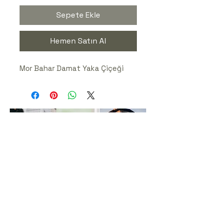
Sepete Ekle
Hemen Satın Al
Mor Bahar Damat Yaka Çiçeği
Ferda & Cenk Arslan Fotoğraf
Tel:
+90 (530) 525 83 45
-Gizlilik
Politikası