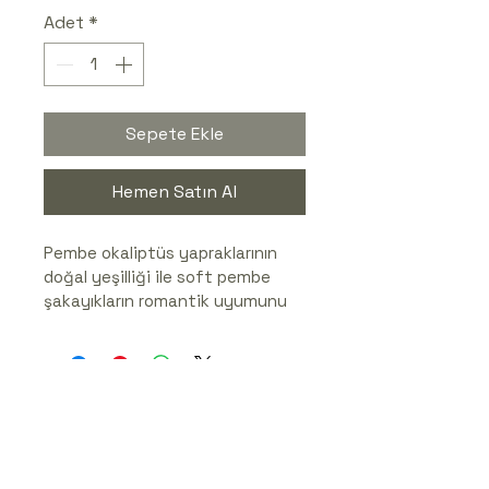
Adet
*
Sepete Ekle
Hemen Satın Al
Pembe okaliptüs yapraklarının 
doğal yeşilliği ile soft pembe 
şakayıkların romantik uyumunu 
taşıyan bu özel gelin buketi, 
zarif ve doğal bir düğün 
atmosferi isteyen gelinler için 
ideal bir tercih. Buketin ferah ve 
şık tasarımı, nikâh, düğün ya da 
dış çekimlerde romantik ve zarif 
bir duruş sağlar. Tamamen el 