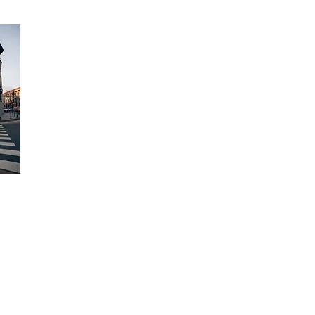
Tel: +90 (530) 525 83 45
E-mail:
nilcicekotolyesi@gmail.com
Adres:
Gaziosmanpaşa Mah. İran Cad. No:21/421
Karum AVM Çankaya / ANKARA