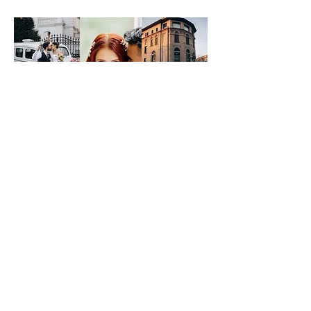
Ferda & Cenk Arslan Fotoğraf
Tel:
+90 (530) 525 83 45
-Gizlilik
Politikası
E-mail:
-Erişilebilirlik
nilcicekotolyesi@gmail.co
Bildirimi
m
-Gönderim
Politikası
Adres:
-Şart ve Koşullar
Gaziosmanpaşa Mah. İran Cad.
-İade Politikası
No:21/421 Karum AVM Çankaya /
ANKARA
-Mesafeli Satış
Sözleşmesi