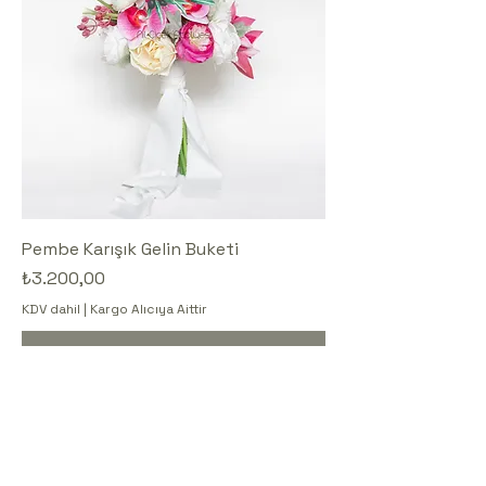
Pembe Karışık Gelin Buketi
Fiyat
₺3.200,00
KDV dahil
|
Kargo Alıcıya Aittir
Sepete Ekle