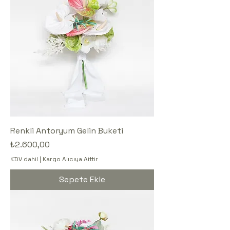
Renkli Antoryum Gelin Buketi
Fiyat
₺2.600,00
KDV dahil
|
Kargo Alıcıya Aittir
Sepete Ekle