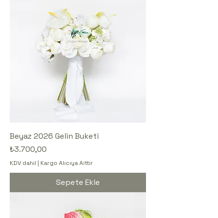
Beyaz 2026 Gelin Buketi
Fiyat
₺3.700,00
KDV dahil
|
Kargo Alıcıya Aittir
Sepete Ekle