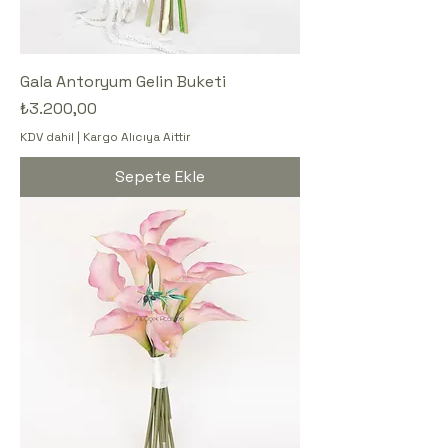
Gala Antoryum Gelin Buketi
Fiyat
₺3.200,00
KDV dahil
|
Kargo Alıcıya Aittir
Sepete Ekle