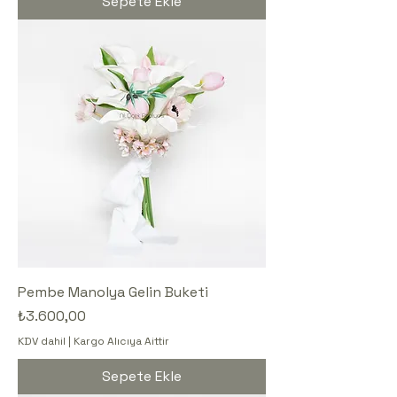
Sepete Ekle
Pembe Manolya Gelin Buketi
Fiyat
₺3.600,00
KDV dahil
|
Kargo Alıcıya Aittir
Sepete Ekle