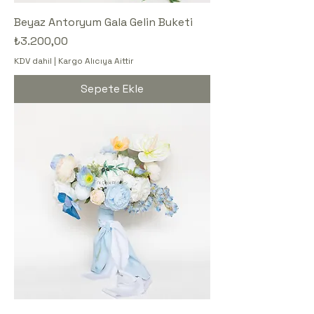
Beyaz Antoryum Gala Gelin Buketi
Fiyat
₺3.200,00
KDV dahil
|
Kargo Alıcıya Aittir
Sepete Ekle