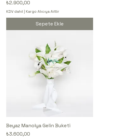
Fiyat
₺2.900,00
KDV dahil
|
Kargo Alıcıya Aittir
Sepete Ekle
Beyaz Manolya Gelin Buketi
Fiyat
₺3.600,00