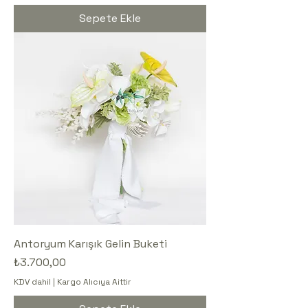
Sepete Ekle
Antoryum Karışık Gelin Buketi
Fiyat
₺3.700,00
KDV dahil
|
Kargo Alıcıya Aittir