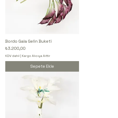
Bordo Gala Gelin Buketi
Fiyat
₺3.200,00
KDV dahil
|
Kargo Alıcıya Aittir
Sepete Ekle