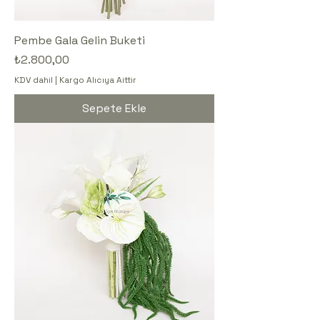
Pembe Gala Gelin Buketi
Fiyat
₺2.800,00
KDV dahil
|
Kargo Alıcıya Aittir
Sepete Ekle