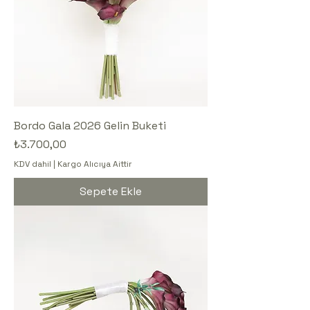
Bordo Gala 2026 Gelin Buketi
Fiyat
₺3.700,00
KDV dahil
|
Kargo Alıcıya Aittir
Sepete Ekle