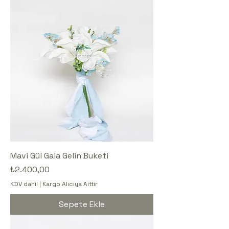
Mavi Gül Gala Gelin Buketi
Fiyat
₺2.400,00
KDV dahil
|
Kargo Alıcıya Aittir
Sepete Ekle