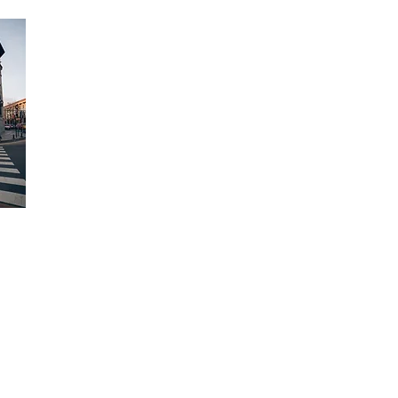
Tel: +90 (530) 525 83 45
E-mail:
nilcicekotolyesi@gmail.com
Adres:
Gaziosmanpaşa Mah. İran Cad. No:21/421
Karum AVM Çankaya / ANKARA